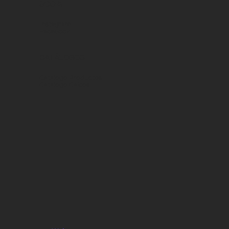
SOCIAL
Instagram
Facebook
CATÁLOGOS
Catálogo Productos
Catálogo Calcos