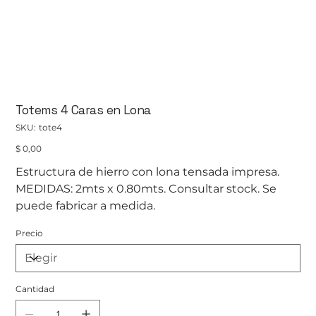
Totems 4 Caras en Lona
SKU
SKU:
tote4
tote4
Precio
$ 0,00
Estructura de hierro con lona tensada impresa.
MEDIDAS: 2mts x 0.80mts. Consultar stock. Se
puede fabricar a medida.
Precio
Cantidad