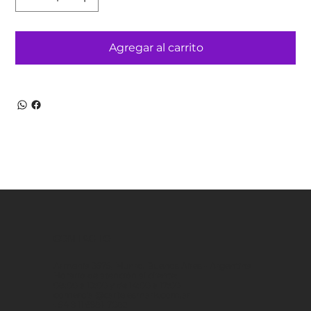
Agregar al carrito
CONTACTO
Armenia 3575, Munro. Buenos Aires - Argentina
Horario de atención al cliente:
08:00 a 13:00 y de 14:00 a 17:00
comercial@cartelesmark.com.ar
+54 9 11 6981-7082