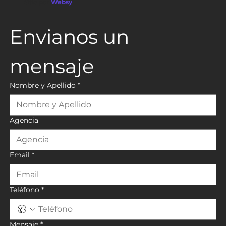
Sitio por
Websy
Envianos un 
mensaje
Nombre y Apellido
*
Agencia
Email
*
Teléfono
*
Mensaje
*