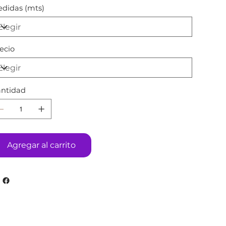
didas (mts)
ecio
ntidad
Agregar al carrito