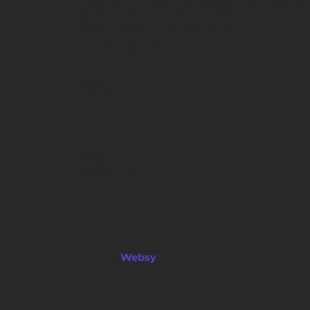
Armenia 3575, Munro. Buenos Aires - Argenti
Horario de atención al cliente:
08:00 a 13:00 y de 14:00 a 17:00
comercial@cartelesmark.com.ar
+54 9 11 6981-7082
SOCIAL
Instagram
Facebook
CATÁLOGOS
Catálogo Productos
Catálogo Calcos
Sitio por
Websy