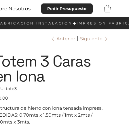
bre Nosotros
Pedir Presupuesto
Anterior
Siguiente
Totem 3 Caras
en lona
SKU
U:
tote3
tote3
io
0,00
tructura de hierro con lona tensada impresa.
DIDAS: 0.70mts x 1.50mts / 1mt x 2mts /
20mts x 3mts.