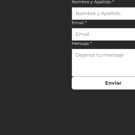
na
Nombre y Apellido
*
Email
*
Mensaje
*
Enviar