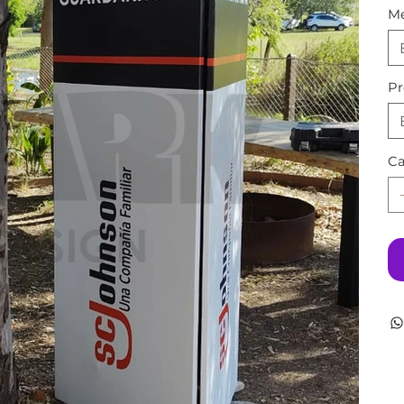
Me
Pr
Ca