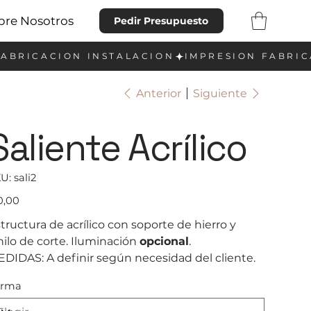
bre Nosotros
Pedir Presupuesto
Anterior
Siguiente
Saliente Acrílico
SKU
U:
sali2
sali2
io
0,00
tructura de acrílico con soporte de hierro y
nilo de corte. Iluminación
opcional
.
DIDAS: A definir según necesidad del cliente.
orma