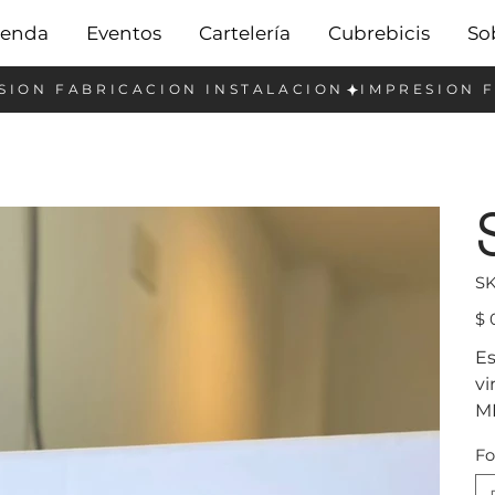
ienda
Eventos
Cartelería
Cubrebicis
So
SK
Prec
$ 
Es
vi
ME
F