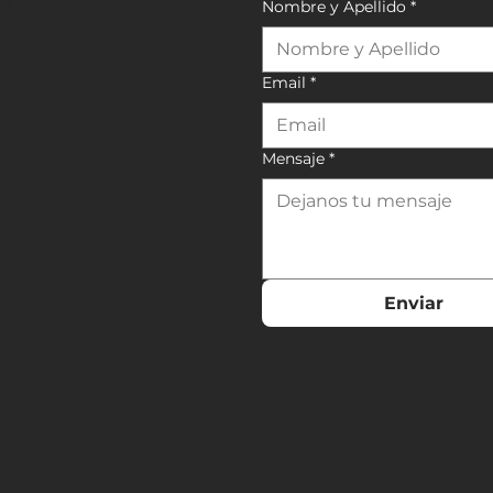
na
Nombre y Apellido
*
Email
*
Mensaje
*
Enviar