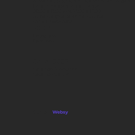
Armenia 3575, Munro. Buenos Aires - Argenti
Horario de atención al cliente:
08:00 a 13:00 y de 14:00 a 17:00
comercial@cartelesmark.com.ar
+54 9 11 6981-7082
SOCIAL
Instagram
Facebook
CATÁLOGOS
Catálogo Productos
Catálogo Calcos
Sitio por
Websy