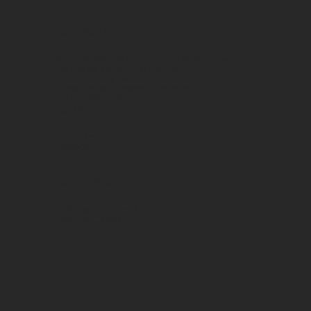
CONTACTO
Armenia 3575, Munro. Buenos Aires - Argentina
Horario de atención al cliente:
08:00 a 13:00 y de 14:00 a 17:00
comercial@cartelesmark.com.ar
+54 9 11 6981-7082
SOCIAL
Instagram
Facebook
CATÁLOGOS
Catálogo Productos
Catálogo Calcos