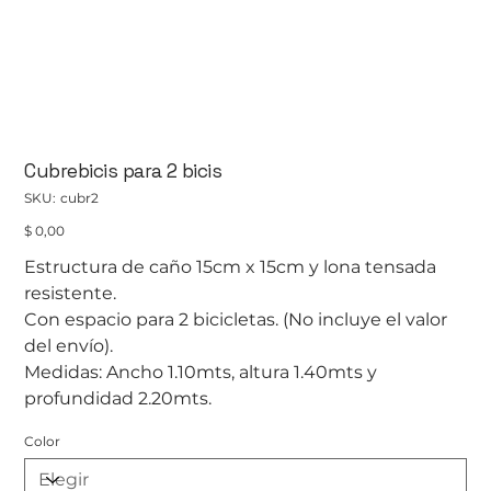
Cubrebicis para 2 bicis
SKU
SKU:
cubr2
cubr2
Precio
$ 0,00
Estructura de caño 15cm x 15cm y lona tensada
resistente.
Con espacio para 2 bicicletas. (No incluye el valor
del envío).
Medidas: Ancho 1.10mts, altura 1.40mts y
profundidad 2.20mts.
Color