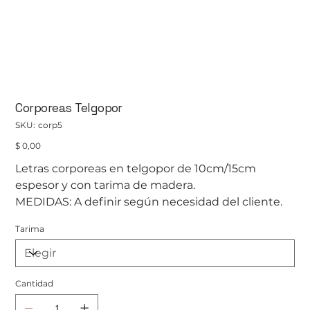
Corporeas Telgopor
SKU
SKU:
corp5
corp5
Precio
$ 0,00
Letras corporeas en telgopor de 10cm/15cm
espesor y con tarima de madera.
MEDIDAS: A definir según necesidad del cliente.
Tarima
Cantidad