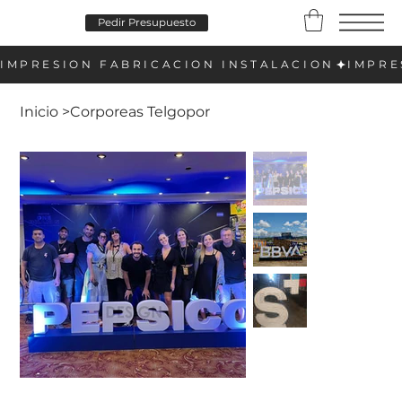
Pedir Presupuesto
Inicio
>
Corporeas Telgopor