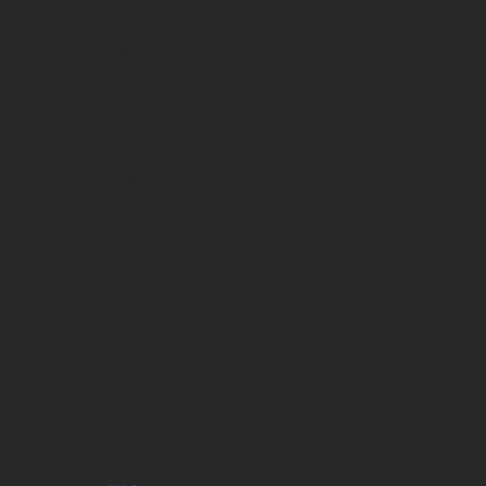
SOCIAL
Instagram
Facebook
CATÁLOGOS
Catálogo Productos
Catálogo Calcos