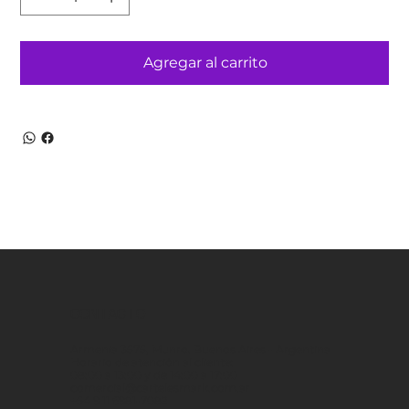
Agregar al carrito
CONTACTO
Armenia 3575, Munro. Buenos Aires - Argentina
Horario de atención al cliente:
08:00 a 13:00 y de 14:00 a 17:00
comercial@cartelesmark.com.ar
+54 9 11 6981-7082