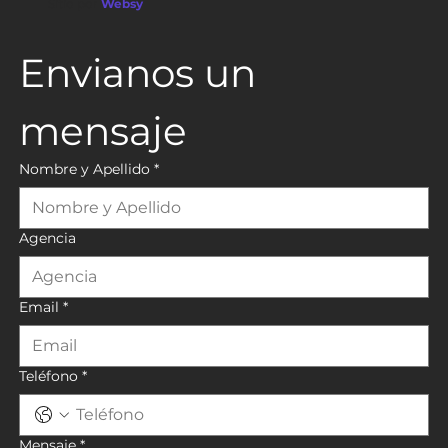
Sitio por
Websy
Envianos un 
mensaje
Nombre y Apellido
*
Agencia
Email
*
Teléfono
*
Mensaje
*