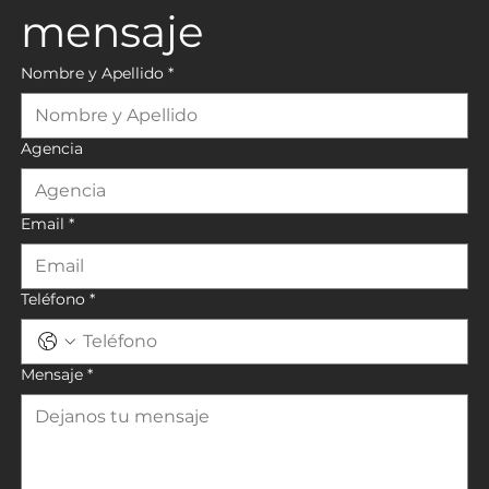
mensaje
Nombre y Apellido
*
Agencia
Email
*
Teléfono
*
Mensaje
*