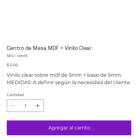
Centro de Mesa MDF + Vinilo Clear
SKU
SKU:
cent5
cent5
Precio
$ 0,00
Vinilo clear sobre mdf de 3mm + base de 5mm.
MEDIDAS: A definir según la necesidad del cliente.
Cantidad
Agregar al carrito