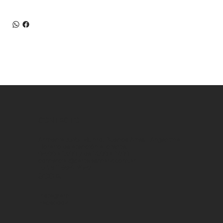
CONTACTO
Armenia 3575, Munro. Buenos Aires - Argentina
Horario de atención al cliente:
08:00 a 13:00 y de 14:00 a 17:00
comercial@cartelesmark.com.ar
+54 9 11 6981-7082
SOCIAL
Instagram
Facebook