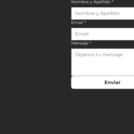
na
Nombre y Apellido
*
Email
*
Mensaje
*
Enviar