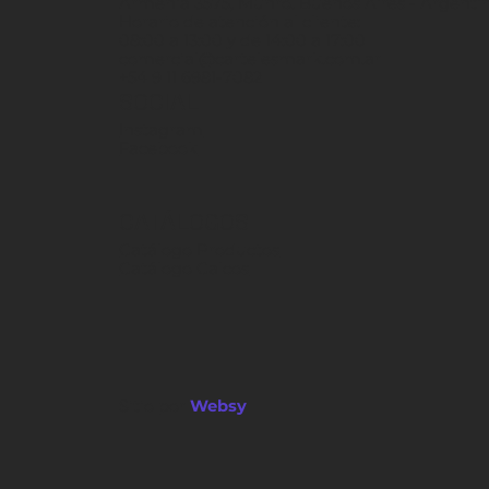
Armenia 3575, Munro. Buenos Aires - Argenti
Horario de atención al cliente:
08:00 a 13:00 y de 14:00 a 17:00
comercial@cartelesmark.com.ar
+54 9 11 6981-7082
SOCIAL
Instagram
Facebook
CATÁLOGOS
Catálogo Productos
Catálogo Calcos
Sitio por
Websy