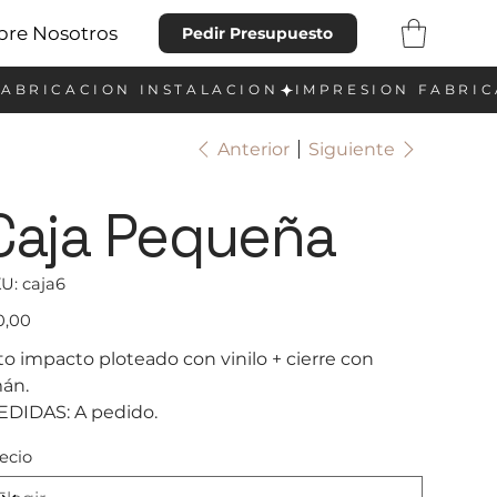
bre Nosotros
Pedir Presupuesto
Anterior
Siguiente
Caja Pequeña
SKU
U:
caja6
caja6
io
0,00
to impacto ploteado con vinilo + cierre con
mán.
DIDAS: A pedido.
ecio